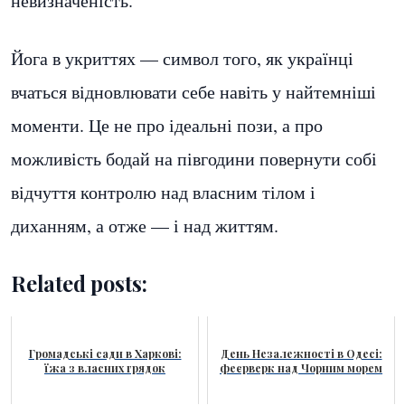
невизначеність.
Йога в укриттях — символ того, як українці
вчаться відновлювати себе навіть у найтемніші
моменти. Це не про ідеальні пози, а про
можливість бодай на півгодини повернути собі
відчуття контролю над власним тілом і
диханням, а отже — і над життям.
Related posts:
Громадські сади в Харкові:
День Незалежності в Одесі:
їжа з власних грядок
феєрверк над Чорним морем