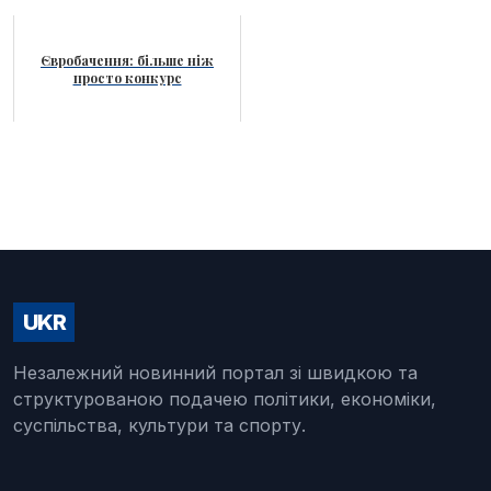
Євробачення: більше ніж
просто конкурс
UKR
Незалежний новинний портал зі швидкою та
структурованою подачею політики, економіки,
суспільства, культури та спорту.