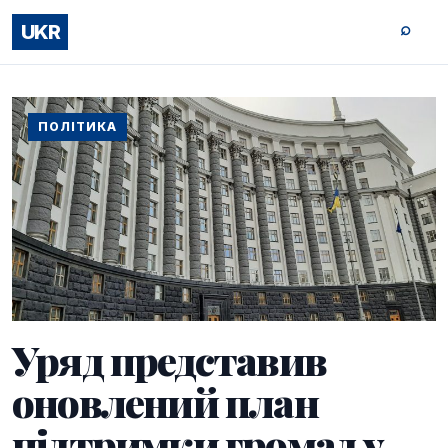
⌕
UKR
ПОЛІТИКА
Уряд представив
оновлений план
підтримки громад у