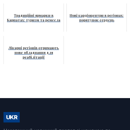
Традиційні ярмарки в
Нові кардіоцентри в регіонах:
Карпатах: туризм та ремесла
порятунок сердець
Лікарні регіонів отримають
нове обладнання для
реабілітації
UKR