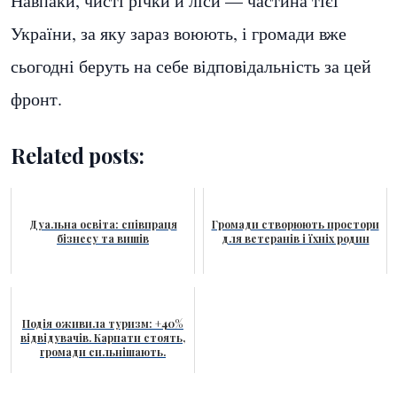
Навпаки, чисті річки й ліси — частина тієї
України, за яку зараз воюють, і громади вже
сьогодні беруть на себе відповідальність за цей
фронт.
Related posts:
Дуальна освіта: співпраця
Громади створюють простори
бізнесу та вишів
для ветеранів і їхніх родин
Подія оживила туризм: +40%
відвідувачів. Карпати стоять,
громади сильнішають.