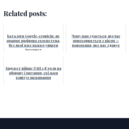
Related posts:
Каталоги Google-сервісів: як
Чому нам здається, що час
працює цифрова екосистема,
прискорюється з віком —
без якої вже важко уявити
пояснення, яке вас здивує
інтернет
Бюджет війни: UAH 2,8 трлн на
оборону і питання, скільки
коштує виживання