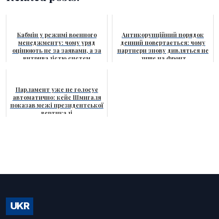
Кабмін у режимі воєнного
Антикорупційний порядок
менеджменту: чому уряд
денний повертається: чому
оцінюють не за заявами, а за
партнери знову дивляться не
витривалістю систем
лише на фронт
Парламент уже не голосує
автоматично: кейс Шмигаля
показав межі президентської
вертикалі
UKR