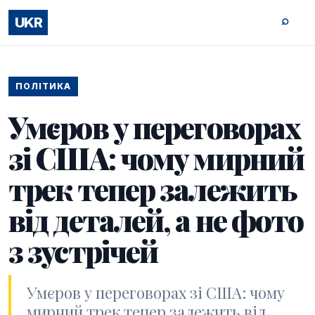
⌕
UKR
ПОЛІТИКА
Умєров у переговорах
зі США: чому мирний
трек тепер залежить
від деталей, а не фото
з зустрічей
Умєров у переговорах зі США: чому
мирний трек тепер залежить від