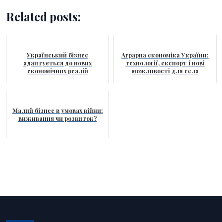
Related posts:
Український бізнес
Аграрна економіка України:
адаптується до нових
технології, експорт і нові
економічних реалій
можливості для села
Малий бізнес в умовах війни:
виживання чи розвиток?