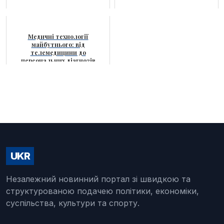
Медичні технології
майбутнього: від
телемедицини до
персональних діагнозів
UKR
Незалежний новинний портал зі швидкою та
структурованою подачею політики, економіки,
суспільства, культури та спорту.