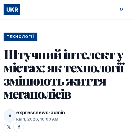
⌕
UKR
ТЕХНОЛОГІЇ
Штучний інтелект у
містах: як технології
змінюють життя
мегаполісів
expressnews-admin
e
Кві 1, 2026, 10:00 AM
𝕏
f