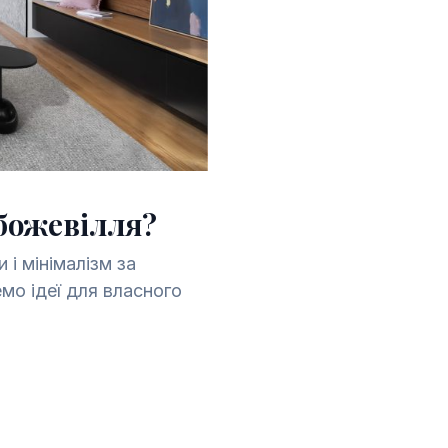
 божевілля?
 і мінімалізм за
емо ідеї для власного