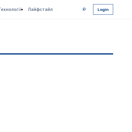
⌕
Технології
Лайфстайл
Login