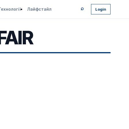
⌕
Технології
Лайфстайл
Login
FAIR