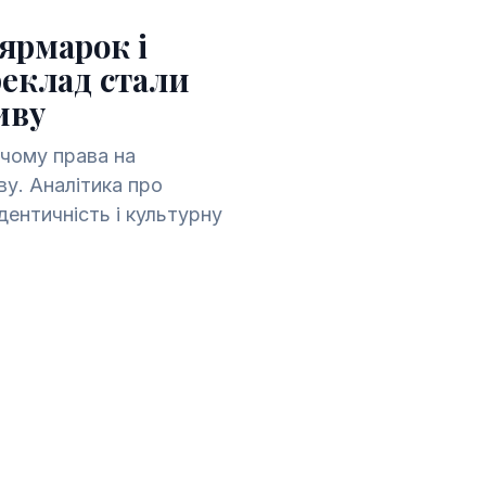
ярмарок і
реклад стали
иву
 чому права на
у. Аналітика про
ідентичність і культурну