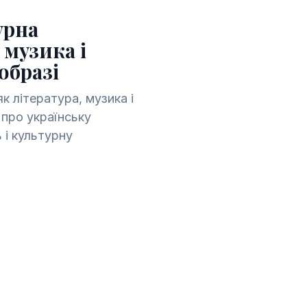
урна
 музика і
образі
як література, музика і
 про українську
ь і культурну