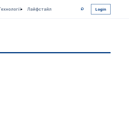
⌕
Технології
Лайфстайл
Login