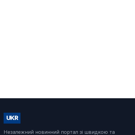
UKR
Незалежний новинний портал зі швидкою та